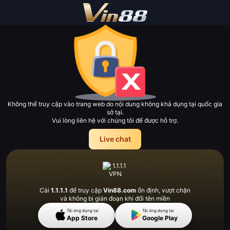
Không thể truy cập vào trang web do nội dung không khả dụng tại quốc gia
sở tại.
Vui lòng liên hệ với chúng tôi để được hỗ trợ.
Live chat
Cài
1.1.1.1
để truy cập
Vin88.com
ổn định, vượt
chặn
và không bị gián đoạn khi đổi tên miền
Tải ứng dụng tại
Tải ứng dụng tại
App Store
Google Play