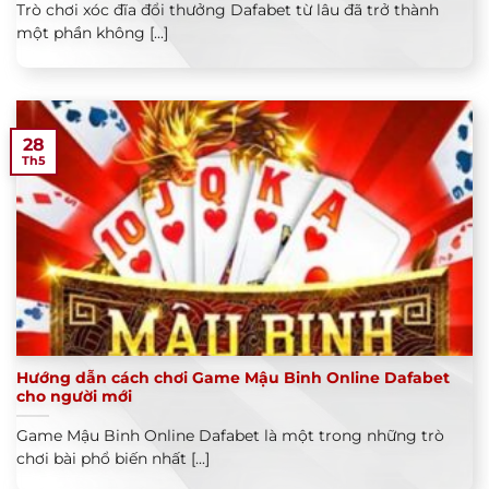
Trò chơi xóc đĩa đổi thưởng Dafabet từ lâu đã trở thành
một phần không [...]
28
Th5
Hướng dẫn cách chơi Game Mậu Binh Online Dafabet
cho người mới
Game Mậu Binh Online Dafabet là một trong những trò
chơi bài phổ biến nhất [...]