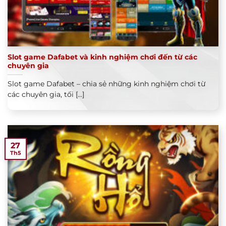
Slot game Dafabet và kinh nghiệm chơi đến từ các
chuyên gia
Slot game Dafabet – chia sẻ những kinh nghiệm chơi từ
các chuyên gia, tối [...]
27
Th5