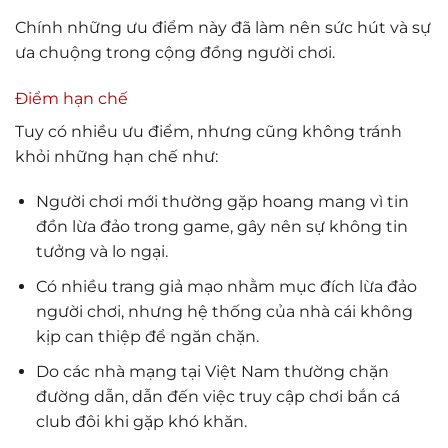
Chính những ưu điểm này đã làm nên sức hút và sự
ưa chuộng trong cộng đồng người chơi.
Điểm hạn chế
Tuy có nhiều ưu điểm, nhưng cũng không tránh
khỏi những hạn chế như:
Người chơi mới thường gặp hoang mang vì tin
đồn lừa đảo trong game, gây nên sự không tin
tưởng và lo ngại.
Có nhiều trang giả mạo nhằm mục đích lừa đảo
người chơi, nhưng hệ thống của nhà cái không
kịp can thiệp để ngăn chặn.
Do các nhà mạng tại Việt Nam thường chặn
đường dẫn, dẫn đến việc truy cập chơi bắn cá
club đôi khi gặp khó khăn.