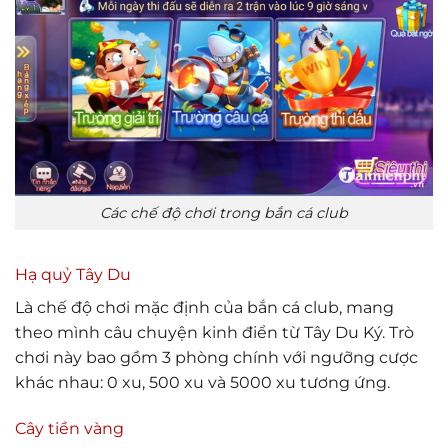
Các chế độ chơi trong bắn cá club
Hạ quỷ Tây Du
Là chế độ chơi mặc định của bắn cá club, mang
theo mình câu chuyện kinh điển từ Tây Du Ký. Trò
chơi này bao gồm 3 phòng chính với ngưỡng cược
khác nhau: 0 xu, 500 xu và 5000 xu tương ứng.
Cây tiền vàng