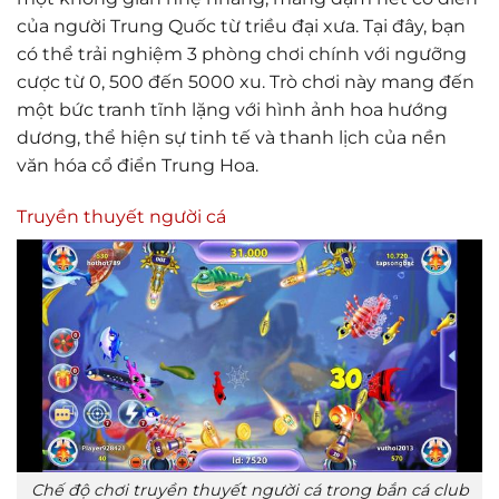
của người Trung Quốc từ triều đại xưa. Tại đây, bạn
có thể trải nghiệm 3 phòng chơi chính với ngưỡng
cược từ 0, 500 đến 5000 xu. Trò chơi này mang đến
một bức tranh tĩnh lặng với hình ảnh hoa hướng
dương, thể hiện sự tinh tế và thanh lịch của nền
văn hóa cổ điển Trung Hoa.
Truyền thuyết người cá
Chế độ chơi truyền thuyết người cá trong bắn cá club