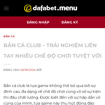
Bỏ
qua
nội
dung
ĐĂNG NHẬP
ĐĂNG KÝ
BẮN CÁ
BẮN CÁ CLUB – TRẢI NGHIỆM LIỀN
TAY NHIỀU CHẾ ĐỘ CHƠI TUYỆT VỜI
ĐĂNG VÀO
05/06/2024
BỞI
Bắn cá club là tựa game không thể bỏ qua bởi sự
đỉnh cao, đa dạng về chế độ chơi cùng vô số sự kiện
thi đấu chất lượng. Được biết đến với sự hấp dẫn vô
cùng của mình, tựa game này thu hút đông đảo