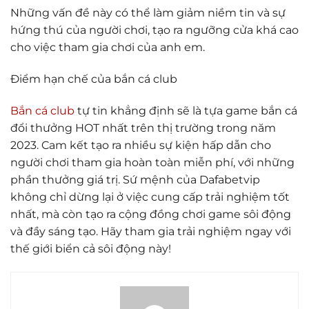
Những vấn đề này có thể làm giảm niềm tin và sự
hứng thú của người chơi, tạo ra ngưỡng cửa khá cao
cho việc tham gia chơi của anh em.
Điểm hạn chế của bắn cá club
Bắn cá club
tự tin khẳng định sẽ là tựa game bắn cá
đổi thưởng HOT nhất trên thị trường trong năm
2023. Cam kết tạo ra nhiều sự kiện hấp dẫn cho
người chơi tham gia hoàn toàn miễn phí, với những
phần thưởng giá trị. Sứ mệnh của Dafabetvip
không chỉ dừng lại ở việc cung cấp trải nghiệm tốt
nhất, mà còn tạo ra cộng đồng chơi game sôi động
và đầy sáng tạo. Hãy tham gia trải nghiệm ngay với
thế giới biển cả sôi động này!