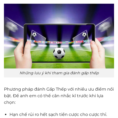
Những lưu ý khi tham gia đánh gấp thếp
Phương pháp đánh Gấp Thếp với nhiều ưu điểm nổi
bật. Để anh em có thể cân nhắc kĩ trước khi lựa
chọn:
Hạn chế rủi ro hết sạch tiền cược cho cược thỉ.