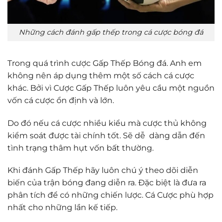
Những cách đánh gấp thếp trong cá cược bóng đá
Trong quá trình cược Gấp Thếp Bóng đá. Anh em
không nên áp dụng thêm một số cách cá cược
khác. Bởi vì Cược Gấp Thếp luôn yêu cầu một nguồn
vốn cá cược ổn định và lớn.
Do đó nếu cá cược nhiều kiểu mà cược thủ không
kiểm soát được tài chính tốt. Sẽ dễ dàng dẫn đến
tình trạng thâm hụt vốn bất thường.
Khi đánh Gấp Thếp hãy luôn chú ý theo dõi diễn
biến của trận bóng đang diễn ra. Đặc biệt là đưa ra
phân tích để có những chiến lược. Cá Cược phù hợp
nhất cho những lần kế tiếp.