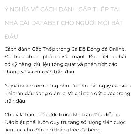
Ý NGHĨA VỀ CÁCH ĐÁNH GẤP THẾP TẠI
NHÀ CÁI DAFABET CHO NGƯỜI MỚI BẮT
ĐẦU
Cách đánh Gấp Thếp trong Cá Độ Bóng đá Online.
Đòi hỏi anh em phải có vốn mạnh. Đặc biệt là phải
có kỹ năng dữ liệu tổng quát và phân tích các
thông số và của các trận đấu.
Ngoài ra anh em cũng nên ưu tiên bắt ngay các kèo
khi trận đấu đang diễn ra. Và chỉ nên đặt cược trong
trận đấu.
Chú ý là hạn chế cược trước khi trận đấu diễn ra.
Đặc biệt phải luôn duy trì, tăng số lượng tiền cược
liên tục cho đến khi thắng kèo đá bóng.